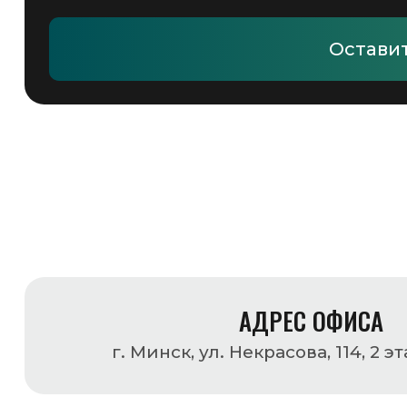
КОНТАКТЫ МЕНЕДЖЕРОВ
ДЛЯ СВЯЗИ
СЕРГЕЙ
ВИКТОРИ
Этикетки самоклеящиеся
Этикетки 
термопри
+375 (29) 624-01-99
+375 (33
sergei@gsmpack.by
vika@gs