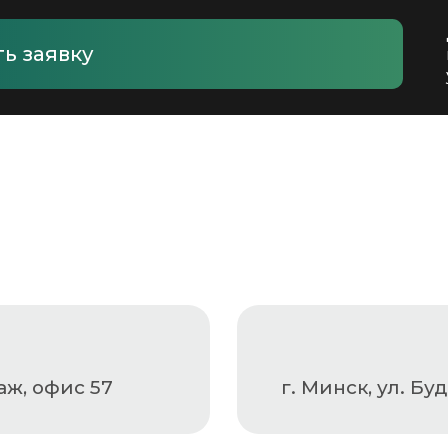
Я
АНАСТАСИЯ
самоклеящиеся,
Этикетки самоклеящиеся
нтеры
) 388-45-98
+375 (29) 272-02-75
mpack.by
nastya_gorelchik@mail.ru