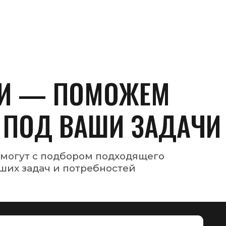
овиях,
Для более быстрой связи
вы можете написать нам в любо
удобный для вас мессенджер
АДРЕС СКЛАДА
г. Минск, ул. Будславская, 23, к. 2, склад 4, ро