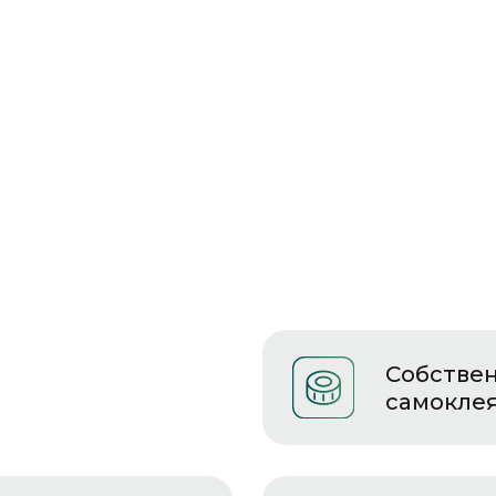
Собственное производство
самоклеящихся этикеток
Широкий ассортимент
продукции в каталоге
М-ПАК
ЮНИОН»
С
1996
ГОДА