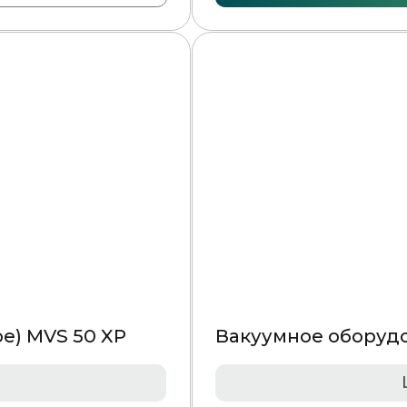
Вакуумное оборудование (однокамерное) DZ4
Цена по запросу
Оставить заявку
Подробнее
N
Вакуум-упаковочная машина MV85 SWING INOX