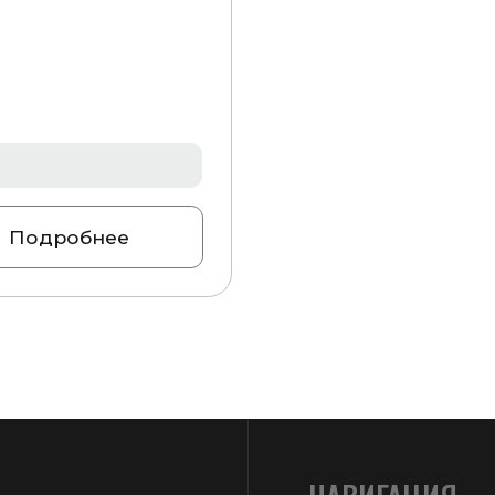
15
Получить консультац
ормация на сайте не является публичной офертой
 Chekanov