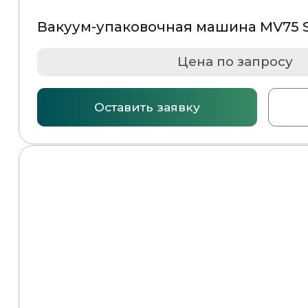
Наименование
Частное предприятие «ГСМ-ПАК Юнион»
Юридический адрес
220068, г. Минск, ул. Некрасова, 114, офис 57
УНН
690020225
Расчётный счёт
BY28ALFA30122B53170010270000
Банк
ЗАО «Альфа-Банк», БИК банка ALFABY2X
Телефон
+375 (17) 287-85-15
Факс
+375 (17) 287-85-10