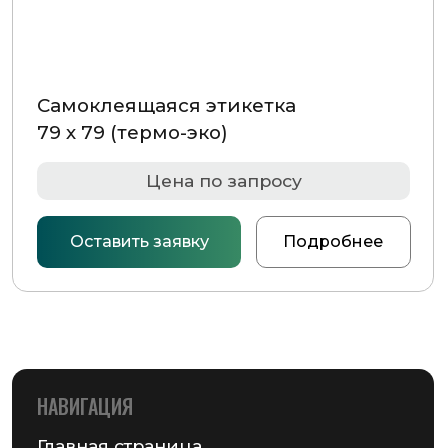
MAIL@GSMPACK.BY
+375 (29) 701-90-69
+375 (17) 287-85-15
Реквизиты компании
Получить консультацию
© 2026 Частное предприятие «ГСМ-ПАК Юнион»
Информация на сайте не является публичной офертой
Политика конфиденциальности
Разработка сайта — Chekanov