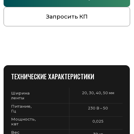
ТЕХНИЧЕСКИЕ ХАРАКТЕРИСТИКИ
Ширина
20, 30, 40, 50 мм
ленты
Питание,
230 В – 50
Гц
Мощность,
0,025
квт
Вес
39 кг
машины
ДОПОЛНИТЕЛЬНАЯ ИНФОРМАЦИЯ
Подходит для настольных
обандероливателей
Оснащен: кронштейном для
бобины и регулируемыми по
высоте колесами