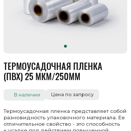
ТЕРМОУСАДОЧНАЯ ПЛЕНКА
(ПВХ) 25 МКМ/250ММ
Цена по запросу
В наличии
Термоусадочная пленка представляет собой
разновидность упаковочного материала. Ее
отличительное свойство - это способность
к усадке под действием повышенной
температуры. Благодаря этому
она принимает форму того предмета,
который нуждается в упаковке.
Оставить заявку
Запросить КП