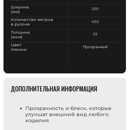
Прозрачность и блеск, которые
улучшат внешний вид любого
изделия
При пониженных температурах
упаковка будет сохранять свою
надежность и эластичность
Пленка быстро и точно
принимает форму любого
предмета
Использовать ее можно в
машине любого типа, которая
выполняет термоусадку
Материал не выделяет вредных
веществ ни во время процесса
запаковки, ни во время
эксплуатации
НАВИГАЦИЯ