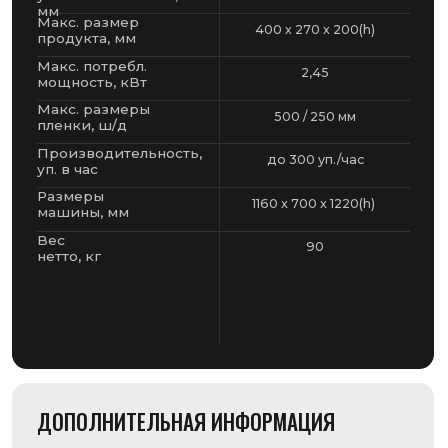
ДОПОЛНИТЕЛЬНАЯ ИНФОРМАЦИЯ
Электронная регулировка всех
параметров рабочего цикла
Электронный дисплей с 10
рабочими программами
Удержание крышки
электромагнитом до окончания
цикла усадки
Регулировка положения рулона
пленки в зависимости от
размеров упаковываемого
предмета, что позволяет
уменьшить допуск на запайку,
и снизить количество пленки
идущей в отходы