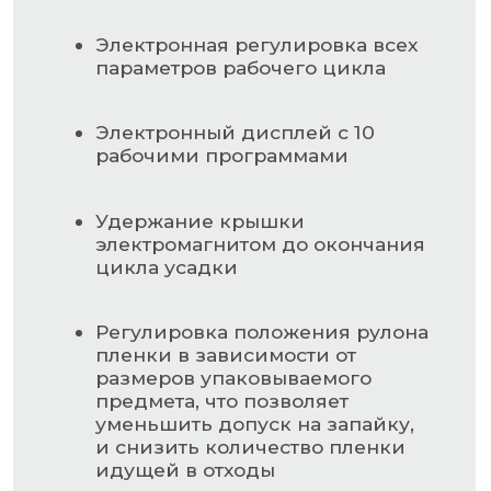
Нагревательные элементы с
порошковым наполнителем, что
значительно улучшает
теплоотдачу и снижает расход
электроэнергии
Запаивающий нож прямого
профиля, ширина 3мм, толщина
0,5мм
Обслуживание одним
оператором
НАВИГАЦИЯ
Главная страница
Каталог
О компании