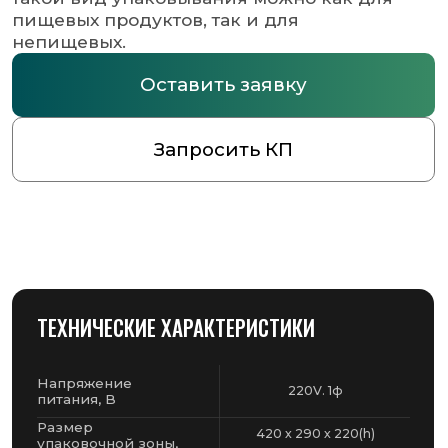
ТЕХНИЧЕСКИЕ ХАРАКТЕРИСТИКИ
Напряжение
220V. 1ф
питания, В
Размер
420 х 290 х 220(h)
упаковочной зоны,
мм
Макс. размер
400 х 270 х 200(h)
продукта, мм
Макс. потребл.
2,45
мощность, кВт
Макс. размеры
500 / 250 мм
пленки, ш/д
Производительность,
до 300 уп./час
уп. в час
Размеры
1160 x 700 x 1220(h)
машины, мм
Вес
90
нетто, кг