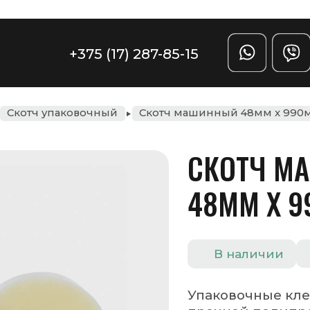
Задать вопрос
(17) 287-85-15
ый
Скотч машинный 48мм x 990м, 66мкм
СКОТЧ МАШИННЫЙ
48ММ X 990М, 66МКМ
Цена по запросу
В наличии
Упаковочные клейкие ленты сделаны из особо
прочной полипропиленовой пленки с клеевы
слоем на акриловой основе.