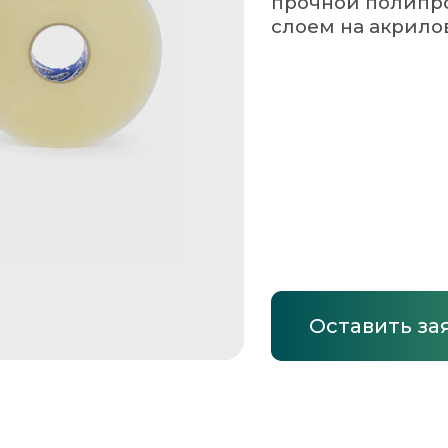
Оставить заявку
Запросить КП
Машинный
48мм х 990м, 66мкм
66
48 мм
990 м