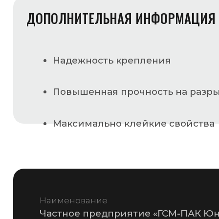
Юридический адрес
220068, г. Минск, ул. Некрасова, 114, офис 57
УНН
690020225
Расчётный счёт
BY28ALFA30122B53170010270000
Банк
ЗАО «Альфа-Банк», БИК банка ALFABY2X
Телефон
+375 (17) 287-85-15
Факс
+375 (17) 287-85-10
MAIL@GSMPACK.BY
+375 (29) 701-90-69
+375 (17) 287-85-