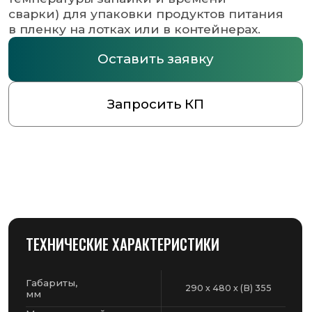
ТЕХНИЧЕСКИЕ ХАРАКТЕРИСТИКИ
Габариты,
290 х 480 х (В) 355
мм
Максимальный
200 х 290 мм
размер лотка
Производительность,
2-4
цикла/мин
Потребляемая
0,7 кВт
мощность
Макс. диаметр и
180 х 230 мм
ширина пленки
Вес,
17,1
кг