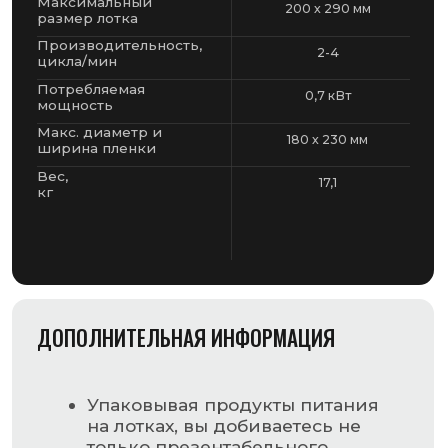
ДОПОЛНИТЕЛЬНАЯ ИНФОРМАЦИЯ
Упаковывая продукты питания
на лотках, вы добиваетесь не
только презентабельного
внешнего вида продукции,
но и защищаете
ее от повреждения и сохраняете
ее целостность
Упаковщик лотков EasyTech
может применяться в
супермаркетах, розничных
магазинах, столовых,
на производствах
полуфабрикатов и готовых
обедов
Данные машины
удобны в использовании и не
требуют дорогостоящего
технического обслуживания