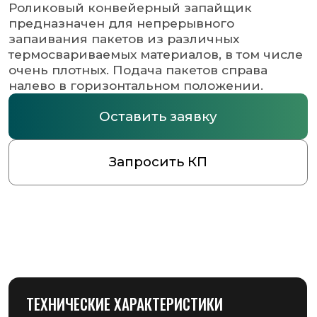
Запросить КП
ТЕХНИЧЕСКИЕ ХАРАКТЕРИСТИКИ
Ширина
10
запайки (мм)
Темпера
0-300
запайки (℃)
Размер конвейера
840*153
(Д×Ш) (мм)
Внешние размеры
840*380*320
(Д*Ш*В) (мм)
Вес нетто
32
(кг)