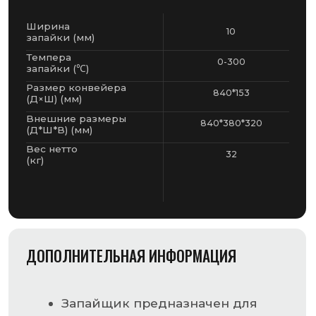
ДОПОЛНИТЕЛЬНАЯ ИНФОРМАЦИЯ
Запайщик предназначен для
упаковки готовых пакетов, а так
же для формирования
запайщик DBF-900W
оптимально подходит для
упаковки пищевых продуктов,
одежды, бытовой химии,
медикаментов, запчастей
Запайка выполняется
нагревательными блоками
с регулируемой температурой
нагрева
Установленная температура
поддерживается с помощью
температурного контроллера
Ширина шва – 10 мм, длина
запайки не ограничена