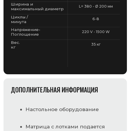
Настольное оборудование
Матрица с лотками подается
в вручную
Запайка происходит путем
опускания рычага
Возможна регулировка
температуры сварки в
зависимости
от различных типов пленок
Подходит для
использования регулируемых
матриц INFINITY
Доступна функция газации