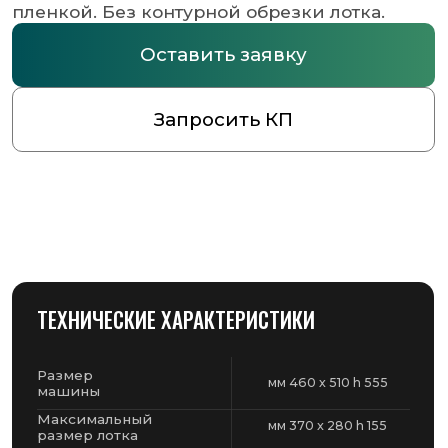
ТЕХНИЧЕСКИЕ ХАРАКТЕРИСТИКИ
Размер
мм 460 х 510 h 555
машины
Максимальный
мм 370 x 280 h 155
размер лотка
Ширина и
L= 380 - Ø 200 мм
максимальный диаметр
Циклы /
6-8
минута
Напряжение-
220 V - 1500 W
Поглощение
Вес.
35 кг
кг
ДОПОЛНИТЕЛЬНАЯ ИНФОРМАЦИЯ