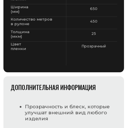
Прозрачность и блеск, которые
улучшат внешний вид любого
изделия
При пониженных температурах
упаковка будет сохранять свою
надежность и эластичность
Пленка быстро и точно
принимает форму любого
предмета
Использовать ее можно в
машине любого типа, которая
выполняет термоусадку
Материал не выделяет вредных
веществ ни во время процесса
запаковки, ни во время
эксплуатации