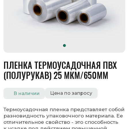
ПЛЕНКА ТЕРМОУСАДОЧНАЯ ПВХ
(ПОЛУРУКАВ) 25 МКМ/650MM
Цена по запросу
В наличии
Термоусадочная пленка представляет собой
разновидность упаковочного материала. Ее
отличительное свойство - это способность
к усадке под действием повышенной
температуры. Благодаря этому
она принимает форму того предмета,
который нуждается в упаковке.
Оставить заявку
Запросить КП