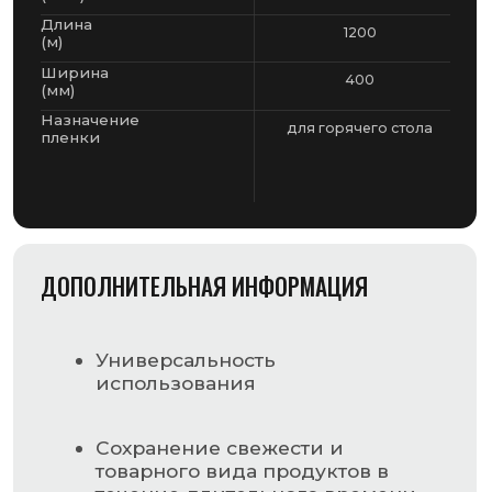
использования
Сохранение свежести и
товарного вида продуктов в
течение длительного времени
Достаточная защита
содержимого упаковки от
механических повреждений,
пыли, агрессивной
микрофлоры и т.д.
Повышение маркетинговой
привлекательности товара
Селективная паро-и
газопроницаемость,
НАВИГАЦИЯ
позволяющая упаковывать
горячие продукты
Главная страница
Каталог
Неограниченный срок
хранения самой упаковки
О компании