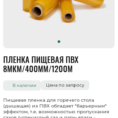
ПЛЕНКА ПИЩЕВАЯ ПВХ
8МКМ/400ММ/1200М
Цена по запросу
В наличии
Пищевая пленка для горячего стола
(дышащая) из ПВХ обладает "барьерным"
эффектом, т.е. возможностью пропускания
газов (углекислый газ и пары влаги -
наружу, кислород - внутрь).
Оставить заявку
Запросить КП