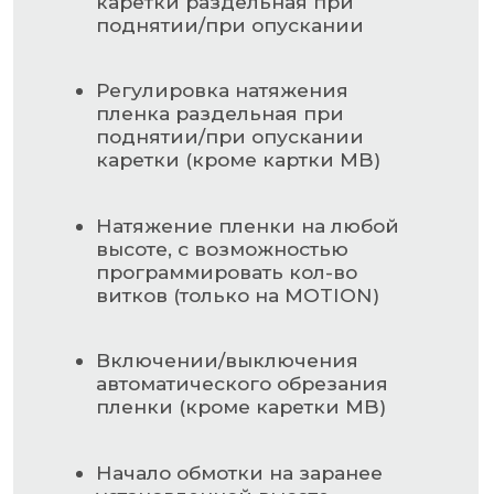
(позволяет регулировать
верхний перехлест пленки)
Кнопки ручного управления
Циклы обмотки
:
Вверх-вниз
Только вверх или только
вниз
Цикл с прокладкой листа
Цикл с установленной
высотой (без фотоэлемента)
Начало цикла обмотки с
программируемой высоты
(только на MOTION)