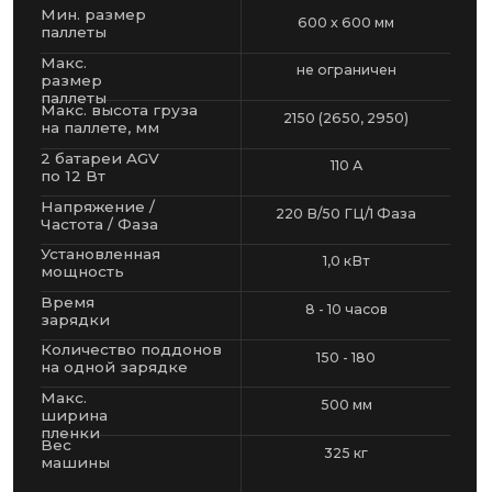
на одной зарядке
Макс.
500 мм
ширина
пленки
Вес
325 кг
машины
ДОПОЛНИТЕЛЬНАЯ ИНФОРМАЦИЯ
Параметры регулируемые
с панели управления
:
Кол-во витков внизу/вверху
груза на паллете
Скорость перемещения
Регулировка скорости