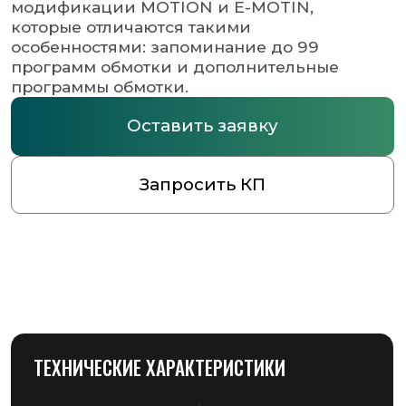
ТЕХНИЧЕСКИЕ ХАРАКТЕРИСТИКИ
Мин. размер
600 х 600 мм
паллеты
Макс.
не ограничен
размер
паллеты
Макс. высота груза
2150 (2650, 2950)
на паллете, мм
2 батареи AGV
110 А
по 12 Вт
Напряжение /
220 В/50 ГЦ/1 Фаза
Частота / Фаза
Установленная
1,0 кВт
мощность
Время
8 - 10 часов
зарядки
Количество поддонов
150 - 180