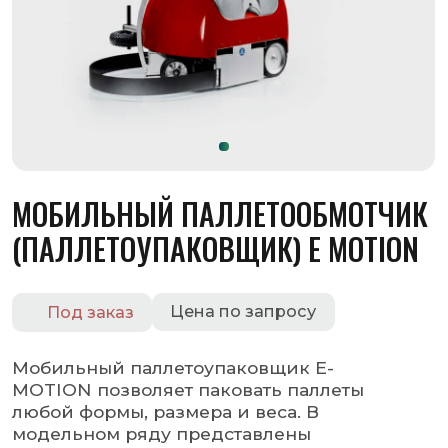
МОБИЛЬНЫЙ ПАЛЛЕТООБМОТЧИК
(ПАЛЛЕТОУПАКОВЩИК) E MOTION
Цена по запросу
Под заказ
Мобильный паллетоупаковщик E-
MOTION позволяет паковать паллеты
любой формы, размера и веса. В
модельном ряду представлены
модификации MOTION и E-MOTIN,
которые отличаются такими
особенностями: запоминание до 99
программ обмотки и дополнительные
программы обмотки.
Оставить заявку
Запросить КП