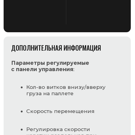
каретки раздельная при
поднятии/при опускании
Регулировка натяжения
пленка раздельная при
поднятии/при опускании
каретки (кроме картки MB)
Натяжение пленки на любой
высоте, с возможностью
программировать кол-во
витков (только на MOTION)
Включении/выключения
автоматического обрезания
пленки (кроме каретки MB)
Начало обмотки на заранее
установленной высоте
(только на MOTION)
Задержка фотоэлемента