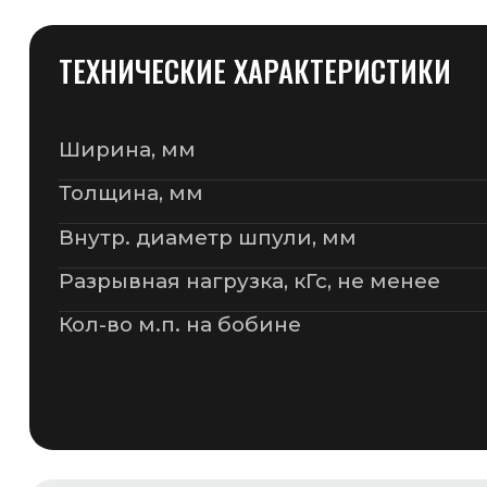
ДОПОЛНИТЕЛЬНАЯ ИНФОРМАЦИЯ
Полипропиленовая лента обладает высокой про
кг.)
Также полипропиленовая лента служит как зам
обладая теми же свойствами, что и металличес
дешевле
Лента РР может использоваться в автоматичес
упаковочных машинах