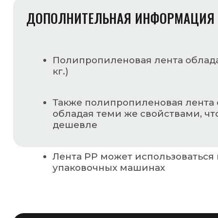
Наименование
Частное предприятие «ГСМ-ПАК Юнион»
Юридический адрес
220068, г. Минск, ул. Некрасова, 114, офис 57
УНН
690020225
Расчётный счёт
BY28ALFA30122B53170010270000
Банк
ЗАО «Альфа-Банк», БИК банка ALFABY2X
Телефон
+375 (17) 287-85-15
Факс
+375 (17) 287-85-10
MAIL@GSMPACK.BY
+375 (29) 701-90-69
+375 (17) 287-85-