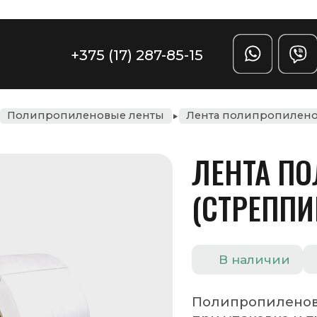
Задать вопрос
(17) 287-85-15
ые ленты
Лента полипропиленовая (стреппинг лента) 15 х 1мм
ЛЕНТА ПОЛИПРОПИЛЕНОВ
(СТРЕППИНГ ЛЕНТА) 15 Х 1
Цена по запросу
В наличии
Полипропиленовая лента широко используем
при упаковке и транспортировке самых
разнообразных грузов: различных изделий
из древесины (мебель, пиломатериалы ), кирп
строительных блоков, керамической плитки,
различной бытовой техники и т.д.