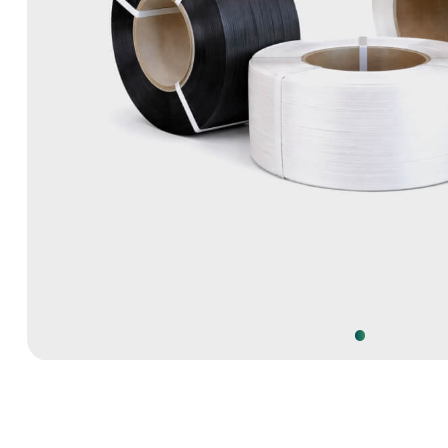
ТЕХНИЧЕСКИЕ ХАРАКТЕРИСТИКИ
Ширина, мм
Толщина, мм
Внутр. диаметр шпули, мм
Разрывная нагрузка, кГс, не менее
Кол-во м.п. на бобине