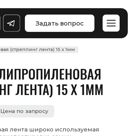
АЯ
ММ
ая
ича,