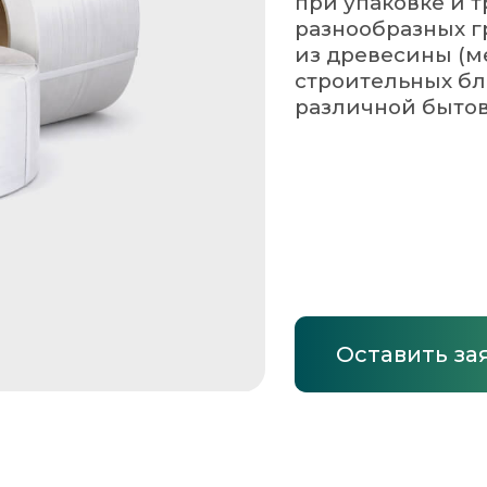
Оставить заявку
Запросить КП
15
1
200
300
1200