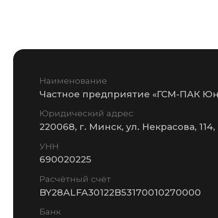
690020225
Расчётный счёт
BY28ALFA30122B53170010270000
Банк
ЗАО «Альфа-Банк», БИК банка ALFABY2X
Телефон
+375 (17) 287-85-15
Факс
+375 (17) 287-85-10
MAIL@GSMPACK.BY
+375 (29) 701-90-69
+375 (17) 287-85-
© 2026 Частное предприятие «ГСМ-ПАК Юнион»
Инф
Политика конфиденциальности
Разработка сайта —