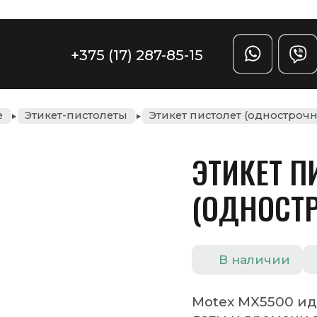
Задать вопрос
(17) 287-85-15
еты
Этикет пистолет (однострочный) МХ5500
ЭТИКЕТ ПИСТОЛЕТ
(ОДНОСТРОЧНЫЙ) МХ5500
Цена по запросу
В наличии
Motex MX5500 идеально подходит для нанесе
даты и времени выработки в таких отраслях
пищевого производства, как кондитерское,
хлебобулочное, молочное и т.п.